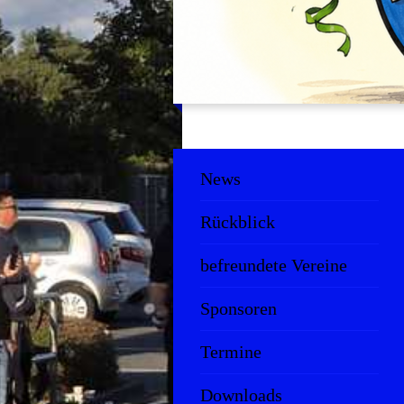
News
Rückblick
befreundete Vereine
Sponsoren
Termine
Downloads